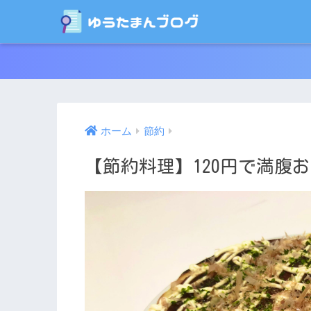
ホーム
節約
【節約料理】120円で満腹