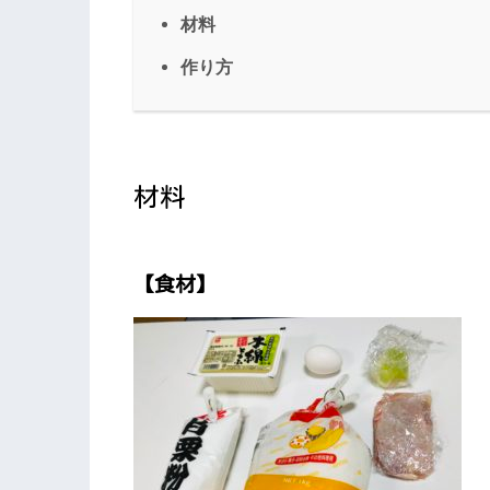
材料
作り方
材料
【食材】